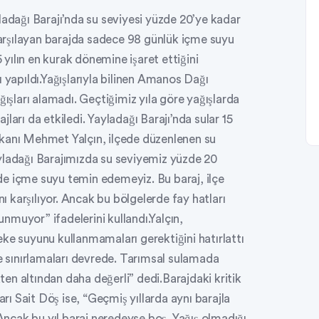
ladağı Barajı’nda su seviyesi yüzde 20’ye kadar
 karşılayan barajda sadece 98 günlük içme suyu
5 yılın en kurak dönemine işaret ettiğini
 yapıldı.Yağışlarıyla bilinen Amanos Dağı
ğışları alamadı. Geçtiğimiz yıla göre yağışlarda
ları da etkiledi. Yayladağı Barajı’nda sular 15
şkanı Mehmet Yalçın, ilçede düzenlenen su
yladağı Barajımızda su seviyemiz yüzde 20
irde içme suyu temin edemeyiz. Bu baraj, ilçe
nı karşılıyor. Ancak bu bölgelerde fay hatları
muyor” ifadelerini kullandı.Yalçın,
ke suyunu kullanmamaları gerektiğini hatırlattı
sınırlamaları devrede. Tarımsal sulamada
en altından daha değerli” dedi.Barajdaki kritik
 Sait Döş ise, “Geçmiş yıllarda aynı barajla
 Ancak bu yıl baraj neredeyse boş. Yağış olmadığı