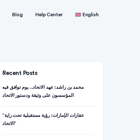
Blog
Help Center
English
Recent Posts
محمد بن راشد: عهد الاتحاد.. يوم توافق فيه
المؤسسون على وثيقة ودستور الاتحاد
“عقارات الإمارات: رؤية مستقبلية تحت راية
الاتحاد”