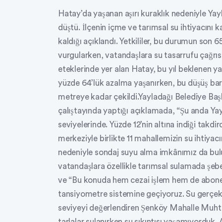
Hatay’da yaşanan aşırı kuraklık nedeniyle Yay
düştü. İlçenin içme ve tarımsal su ihtiyacını
kaldığı açıklandı. Yetkililer, bu durumun son 6
vurgularken, vatandaşlara su tasarrufu çağrısı
eteklerinde yer alan Hatay, bu yıl beklenen ya
yüzde 64’lük azalma yaşanırken, bu düşüş baraj
metreye kadar çekildi.Yayladağı Belediye Ba
çalıştayında yaptığı açıklamada, “Şu anda Ya
seviyelerinde. Yüzde 12’nin altına indiği takd
merkeziyle birlikte 11 mahallemizin su ihtiyacı
nedeniyle sondaj suyu alma imkânımız da bulun
vatandaşlara özellikle tarımsal sulamada şebe
ve “Bu konuda hem cezai işlem hem de abone 
tansiyometre sistemine geçiyoruz. Su gerçekt
seviyeyi değerlendiren Şenköy Mahalle Muhtarı
tarlalar sulanırken su sıkıntısı yaşamıyorduk.