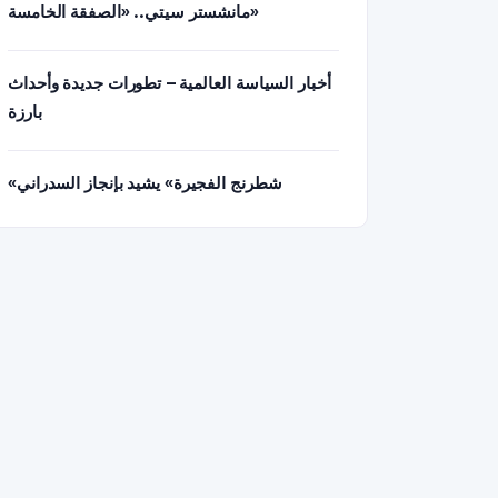
مانشستر سيتي.. «الصفقة الخامسة»
أخبار السياسة العالمية – تطورات جديدة وأحداث
بارزة
«شطرنج الفجيرة» يشيد بإنجاز السدراني