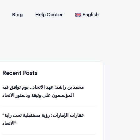
Blog
Help Center
English
Recent Posts
محمد بن راشد: عهد الاتحاد.. يوم توافق فيه
المؤسسون على وثيقة ودستور الاتحاد
“عقارات الإمارات: رؤية مستقبلية تحت راية
الاتحاد”