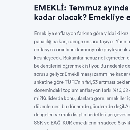
EMEKLİ: Temmuz ayında 
kadar olacak? Emekliye 
Emekliye enflasyon farkına göre yılda iki kez
pahalılığına karşı denge unsuru taşıyor. Yarın
enflasyon oranlarını kamuoyu ile paylaşacak v
kesinleşecek. Rakamlar henüz netleşmeden em
beklentilerini öğrenmek istiyor. Bu nedenle d
sorusu geliyor.Emekli maaşı zammı ne kadar 
anketine göre TÜFE’nin %1,53 artması beklen
dönemindeki toplam enflasyon farkı %16,62 
mi?Kulislerde konuşulanlara göre, emekliler i
düzenlemesi bu dönemde gündemde değil.An
dengeleri ve mali disiplin hedefleri çerçeves
SSK ve BAĞ-KUR emeklilerinin sadece 6 aylık 