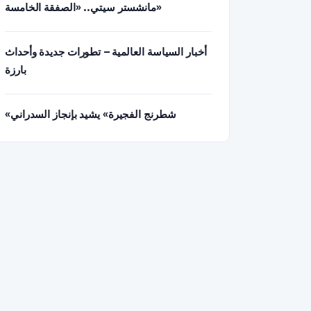
مانشستر سيتي.. «الصفقة الخامسة»
أخبار السياسة العالمية – تطورات جديدة وأحداث
بارزة
«شطرنج الفجيرة» يشيد بإنجاز السدراني