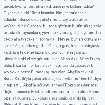
geçebiliyorlar, bu imkânı vaktinde niye kullanmadılar?
Diyeceksiniz ki “Reşit insanlar; kim, ne müdahale
edebilir!”Bence o da yetiştirme tarzıyla alakalı bir
şey.Yani Nihal Candan’ı bu sona götüren bütün süreçlerde
ortada olmayacaksın, yavrunu kıyısına gittiği uçurumdan
çekip almayacaksın, sonra da…Neyse, bunları konuşmak
için hâlâ çok erken galiba. Olan, o genç kadına olduğuyla
kaldı.Enişte deme lazım olurSon günlerin şaşırtıcı
işlerinden biri el ele görüntülenen Sinan Akçıl&Ece Erken
oldu. İnsanların birbirine yakınlaşmasında şaşıracak bir
şey yok elbette.Burada şaşırtıcı olan, Akçıl’ın eski eşi
Burcu Kıratlı’yla yakın arkadaş olan Erken’in “Enişte” diye
hitap ettiği Akçıl’la görüntülenmesi.Tıpkı o meşhur sözü
doğrularcasına: Enişte dedi ama sonra lazım oldu. Burada
bize laf düşmez. Bu konuda söz sahibi olan iki kişi var.
Birincisi, Burcu Kıratlı. Bakalım bu gelişmeyi normal mi