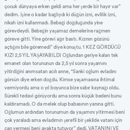
çocuk dünyaya erken geldi ama her şerde bir hayır var”
dedim. İşine o kadar bağlıydı ki düğün izni, evlilik izni,
nikah izni kullanmadı. Bebeği doğduğunda yine
görevdeydi. Bebeğin yaşamaz demelerine rağmen
göreve gitti. Yine görevi ağır bastı. Kızının gözünü
açtığını bile göremedi” diye konuştu. 1 KEZ GÖRDÜĞÜ
KIZI 2,5 YIL YAŞAYABİLDİ Oğlundan geriye kalan tek
emanet olan torununun da 2,5 yıl sonra yaşamını
yitirdiğini anımsatan acılı anne, “Sanki oğlum evladını
görsün diye erken doğdu. Kimse yaşamasına ihtimal
vermiyordu ama o yıl boyunca bize sabır kaynağı oldu.
Sürekli tedavi görüyordu ama sonra küçük bedeni bunu
kaldıramadı. O da melek olup babasının yanına gitti.
Oğlumun ardından torunumun da yaşamını yitirmesi beni
çok yaraladı ama evladımın şerefli bir şekilde vatanı için
can vermesi beni ayakta tutuyor” dedi. VATANINI VE