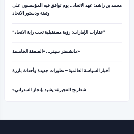
محمد بن راشد: عهد الاتحاد.. يوم توافق فيه المؤسسون على
وثيقة ودستور الاتحاد
“عقارات الإمارات: رؤية مستقبلية تحت راية الاتحاد”
مانشستر سيتي.. «الصفقة الخامسة»
أخبار السياسة العالمية – تطورات جديدة وأحداث بارزة
«شطرنج الفجيرة» يشيد بإنجاز السدراني