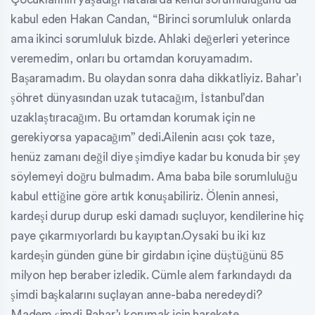
kabul eden Hakan Candan, “Birinci sorumluluk onlarda
ama ikinci sorumluluk bizde. Ahlaki değerleri yeterince
veremedim, onları bu ortamdan koruyamadım.
Başaramadım. Bu olaydan sonra daha dikkatliyiz. Bahar’ı
şöhret dünyasından uzak tutacağım, İstanbul’dan
uzaklaştıracağım. Bu ortamdan korumak için ne
gerekiyorsa yapacağım” dedi.Ailenin acısı çok taze,
henüz zamanı değil diye şimdiye kadar bu konuda bir şey
söylemeyi doğru bulmadım. Ama baba bile sorumluluğu
kabul ettiğine göre artık konuşabiliriz. Ölenin annesi,
kardeşi durup durup eski damadı suçluyor, kendilerine hiç
paye çıkarmıyorlardı bu kayıptan.Oysaki bu iki kız
kardeşin günden güne bir girdabın içine düştüğünü 85
milyon hep beraber izledik. Cümle alem farkındaydı da
şimdi başkalarını suçlayan anne-baba neredeydi?
Madem şimdi Bahar’ı korumak için harekete