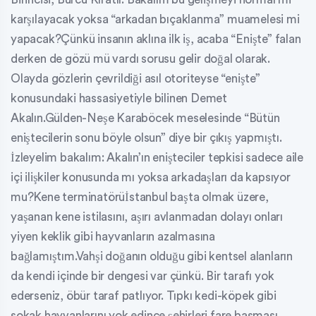
karşılayacak yoksa “arkadan bıçaklanma” muamelesi mi
yapacak?Çünkü insanın aklına ilk iş, acaba “Enişte” falan
derken de gözü mü vardı sorusu gelir doğal olarak.
Olayda gözlerin çevrildiği asıl otoriteyse “enişte”
konusundaki hassasiyetiyle bilinen Demet
Akalın.Gülden-Neşe Karaböcek meselesinde “Bütün
eniştecilerin sonu böyle olsun” diye bir çıkış yapmıştı.
İzleyelim bakalım: Akalın’ın enişteciler tepkisi sadece aile
içi ilişkiler konusunda mı yoksa arkadaşları da kapsıyor
mu?Kene terminatörüİstanbul başta olmak üzere,
yaşanan kene istilasını, aşırı avlanmadan dolayı onları
yiyen keklik gibi hayvanların azalmasına
bağlamıştım.Vahşi doğanın olduğu gibi kentsel alanların
da kendi içinde bir dengesi var çünkü. Bir tarafı yok
ederseniz, öbür taraf patlıyor. Tıpkı kedi-köpek gibi
sokak hayvanlarını yok edince şehirleri fare basması,