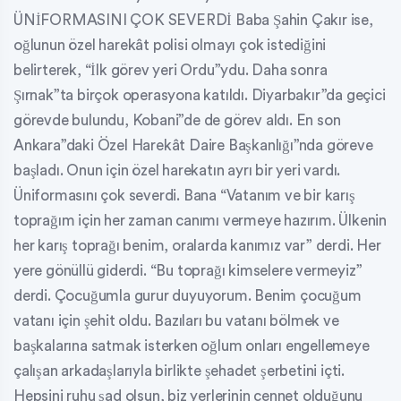
ÜNİFORMASINI ÇOK SEVERDİ Baba Şahin Çakır ise,
oğlunun özel harekât polisi olmayı çok istediğini
belirterek, “İlk görev yeri Ordu”ydu. Daha sonra
Şırnak”ta birçok operasyona katıldı. Diyarbakır”da geçici
görevde bulundu, Kobani”de de görev aldı. En son
Ankara”daki Özel Harekât Daire Başkanlığı”nda göreve
başladı. Onun için özel harekatın ayrı bir yeri vardı.
Üniformasını çok severdi. Bana “Vatanım ve bir karış
toprağım için her zaman canımı vermeye hazırım. Ülkenin
her karış toprağı benim, oralarda kanımız var” derdi. Her
yere gönüllü giderdi. “Bu toprağı kimselere vermeyiz”
derdi. Çocuğumla gurur duyuyorum. Benim çocuğum
vatanı için şehit oldu. Bazıları bu vatanı bölmek ve
başkalarına satmak isterken oğlum onları engellemeye
çalışan arkadaşlarıyla birlikte şehadet şerbetini içti.
Hepsini ruhu şad olsun, biz yerlerinin cennet olduğunu