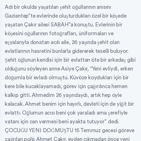
Adı bir okulda yaşatılan şehit oğullarının anısını
Gaziantep”te evlerinde oluşturdukları özel bir köşede
yaşatan Çakır ailesi SABAH”a konuştu. Evlerinin bir
köşesini oğullarının fotoğrafları, üniformaları ve
eşyalarıyla donatan acılı aile, 26 yaşında şehit olan
evlatlarının hasretini bunlarla gidererek teselli buluyor.
Şehit oğlunun kendisi için bir evlattan öte bir arkadaş gibi
olduğunu söyleyen anne Asiye Çakır, “Yeni evliydi, erken
doğumla bir evladı olmuştu. Küvöze koydukları için bir
kere bile kucaklayamadı, görev için çağırılınca hemen
kalkıp gitti. Ahmedim 26 yaşındaydı, artık hep öyle
kalacak. Ahmet benim için hayırlı, devleti için de yiğit bir
evlattı. Oğlumun acısı beni çok yaraladı ama şerefiyle
vatanı için can vermesi beni ayakta tutuyor” dedi.
ÇOCUĞU YENİ DOĞMUŞTU 15 Temmuz gecesi göreve
çağrılan polis Ahmet Çakır, evden çıkmadan önce yeni