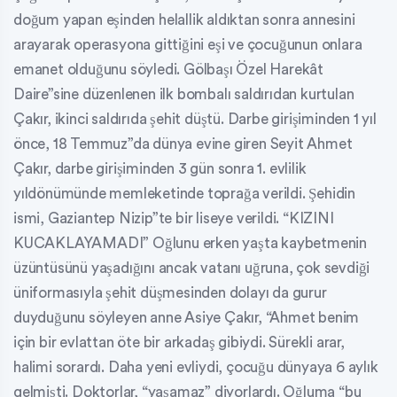
doğum yapan eşinden helallik aldıktan sonra annesini
arayarak operasyona gittiğini eşi ve çocuğunun onlara
emanet olduğunu söyledi. Gölbaşı Özel Harekât
Daire”sine düzenlenen ilk bombalı saldırıdan kurtulan
Çakır, ikinci saldırıda şehit düştü. Darbe girişiminden 1 yıl
önce, 18 Temmuz”da dünya evine giren Seyit Ahmet
Çakır, darbe girişiminden 3 gün sonra 1. evlilik
yıldönümünde memleketinde toprağa verildi. Şehidin
ismi, Gaziantep Nizip”te bir liseye verildi. “KIZINI
KUCAKLAYAMADI” Oğlunu erken yaşta kaybetmenin
üzüntüsünü yaşadığını ancak vatanı uğruna, çok sevdiği
üniformasıyla şehit düşmesinden dolayı da gurur
duyduğunu söyleyen anne Asiye Çakır, “Ahmet benim
için bir evlattan öte bir arkadaş gibiydi. Sürekli arar,
halimi sorardı. Daha yeni evliydi, çocuğu dünyaya 6 aylık
gelmişti. Doktorlar, “yaşamaz” diyorlardı. Oğluma “bu