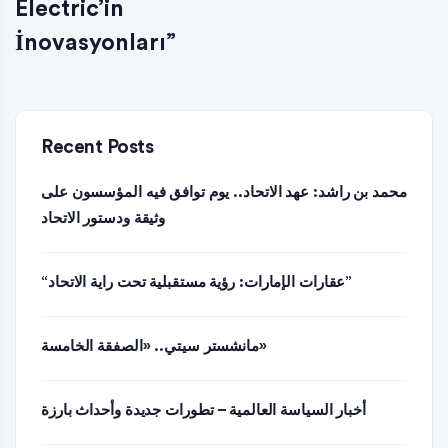
Electric’in
İnovasyonları”
Recent Posts
محمد بن راشد: عهد الاتحاد.. يوم توافق فيه المؤسسون على
وثيقة ودستور الاتحاد
“عقارات الإمارات: رؤية مستقبلية تحت راية الاتحاد”
مانشستر سيتي.. «الصفقة الخامسة»
أخبار السياسة العالمية – تطورات جديدة وأحداث بارزة