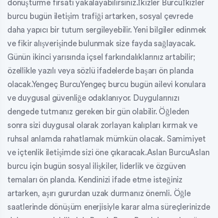
dönüştürme fırsatı yakalayabilirsiniz.İkizler Burcuİkizler
burcu bugün iletişim trafiği artarken, sosyal çevrede
daha yapıcı bir tutum sergileyebilir. Yeni bilgiler edinmek
ve fikir alışverişinde bulunmak size fayda sağlayacak.
Günün ikinci yarısında içsel farkındalıklarınız artabilir;
özellikle yazılı veya sözlü ifadelerde başarı ön planda
olacak.Yengeç BurcuYengeç burcu bugün ailevi konulara
ve duygusal güvenliğe odaklanıyor. Duygularınızı
dengede tutmanız gereken bir gün olabilir. Öğleden
sonra sizi duygusal olarak zorlayan kalıpları kırmak ve
ruhsal anlamda rahatlamak mümkün olacak. Samimiyet
ve içtenlik iletişimde sizi öne çıkaracak.Aslan BurcuAslan
burcu için bugün sosyal ilişkiler, liderlik ve özgüven
temaları ön planda. Kendinizi ifade etme isteğiniz
artarken, aşırı gururdan uzak durmanız önemli. Öğle
saatlerinde dönüşüm enerjisiyle karar alma süreçlerinizde