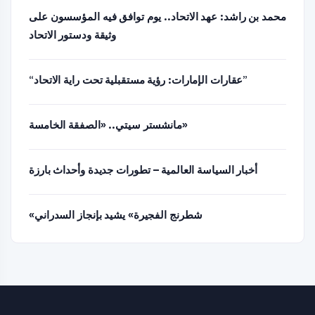
محمد بن راشد: عهد الاتحاد.. يوم توافق فيه المؤسسون على
وثيقة ودستور الاتحاد
“عقارات الإمارات: رؤية مستقبلية تحت راية الاتحاد”
مانشستر سيتي.. «الصفقة الخامسة»
أخبار السياسة العالمية – تطورات جديدة وأحداث بارزة
«شطرنج الفجيرة» يشيد بإنجاز السدراني